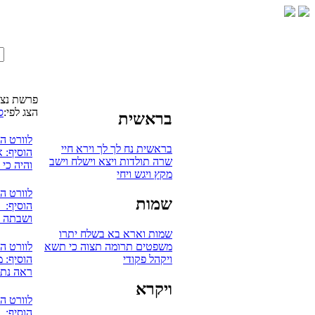
פרשת נצב
הצג לפי:
ס
בראשית
לוורט ה
בראשית
נח
לך לך
וירא
חיי
הוסיף: 
שרה
תולדות
ויצא
וישלח
וישב
והיה כי 
מקץ
ויגש
ויחי
לוורט ה
שמות
הוסיף: 
ושבתה ע
שמות
וארא
בא
בשלח
יתרו
משפטים
תרומה
תצוה
כי תשא
לוורט ה
ויקהל
פקודי
הוסיף: מ
ראה נתת
ויקרא
לוורט ה
הוסיף: אV