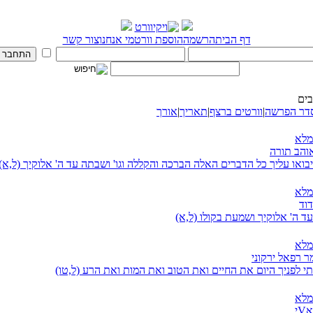
דף הבית
הרשמה
הוספת וורט
מי אנחנו
צור קשר
ים
דר הפרשה
|
וורטים ברצף
|
תאריך
|
אורך
מלא
אוהב תורה
יבואו עליך כל הדברים האלה הברכה והקללה וגו' ושבתה עד ה' אלוקיך (ל,א)
מלא
דוד
ד ה' אלוקיך ושמעת בקולו (ל,א)
מלא
ר רפאל ירקוני
י לפניך היום את החיים ואת הטוב ואת המות ואת הרע (ל,טו)
מלא
י