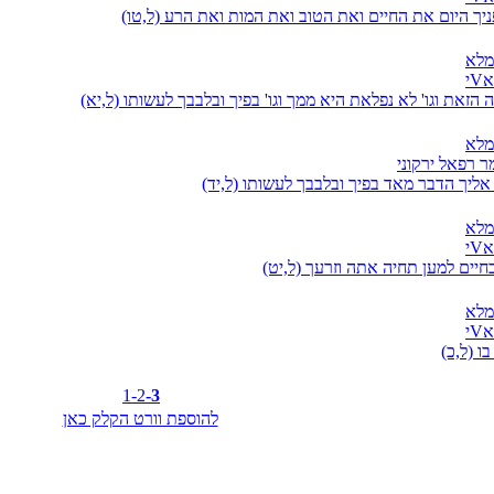
ניך היום את החיים ואת הטוב ואת המות ואת הרע (ל,טו)
מלא
י
 הזאת וגו' לא נפלאת היא ממך וגו' בפיך ובלבבך לעשותו (ל,יא)
מלא
ר רפאל ירקוני
 אליך הדבר מאד בפיך ובלבבך לעשותו (ל,יד)
מלא
י
חיים למען תחיה אתה וזרעך (ל,יט)
מלא
י
ו (ל,כ)
1
-2
-3
להוספת וורט הקלק כאן