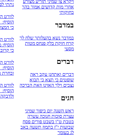
ויקרא
צו
שמיני
תזריע
מצורע
נתתי לפ
אחרי מות
קדושים
אמור
בהר
בחוקותי
לוורט ה
הוסיף: אV
במדבר
כי המצוה
במדבר
נשא
בהעלותך
שלח לך
לוורט ה
קרח
חוקת
בלק
פנחס
מטות
הוסיף: מ
מסעי
כי קרוב
דברים
לוורט ה
הוסיף: אV
ובחרת ב
דברים
ואתחנן
עקב
ראה
שופטים
כי תצא
כי תבוא
לוורט ה
נצבים
וילך
האזינו
וזאת הברכה
הוסיף: אV
ולדבקה ב
חגים
ראש השנה
יום כיפור
שמיני
עצרת
סוכות
חנוכה
עשרה
בטבת
ט"ו בשבט
פורים
פסח
שבועות
י"ז בתמוז
תשעה באב
לג בעומר