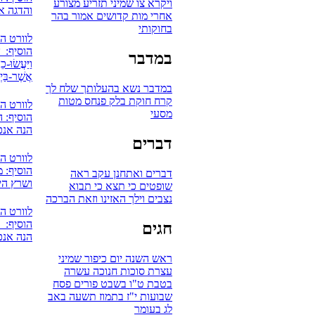
ויקרא
צו
שמיני
תזריע
מצורע
והדגה א
אחרי מות
קדושים
אמור
בהר
בחוקותי
לוורט ה
הוסיף: 
במדבר
וַיַּעֲשׂוּ-כ
אֲשֶׁר-בַּי
במדבר
נשא
בהעלותך
שלח לך
קרח
חוקת
בלק
פנחס
מטות
לוורט ה
מסעי
הוסיף: 
הנה אנכי
דברים
לוורט ה
הוסיף: מ
דברים
ואתחנן
עקב
ראה
ושרץ הי
שופטים
כי תצא
כי תבוא
נצבים
וילך
האזינו
וזאת הברכה
לוורט ה
הוסיף: 
חגים
הנה אנכי
ראש השנה
יום כיפור
שמיני
עצרת
סוכות
חנוכה
עשרה
בטבת
ט"ו בשבט
פורים
פסח
שבועות
י"ז בתמוז
תשעה באב
לג בעומר