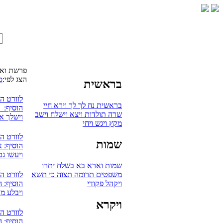
פרשת וא
הצג לפי:
ס
בראשית
לוורט ה
בראשית
נח
לך לך
וירא
חיי
הוסיף: אV
שרה
תולדות
ויצא
וישלח
וישב
וישלך אה
מקץ
ויגש
ויחי
לוורט ה
שמות
הוסיף: 
ויעשו ג
שמות
וארא
בא
בשלח
יתרו
משפטים
תרומה
תצוה
כי תשא
לוורט ה
ויקהל
פקודי
הוסיף: ה
ויבלע מ
ויקרא
לוורט ה
הוסיף: 