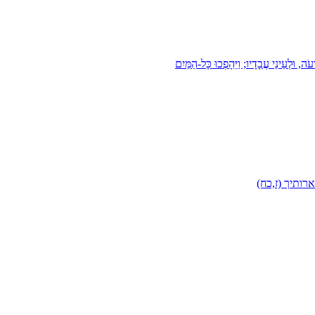
ֹה, וּלְעֵינֵי עֲבָדָיו; וַיֵּהָפְכוּ כָּל-הַמַּיִם
רותיך (ז,כח)