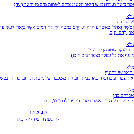
שר ביאר תמות ובאש היאר ונלאו מצרים לשתות מים מן היאר (ז,יח)
מלא
שבס וורט
ֵן מֹשֶׁה וְאַהֲרֹן כַּאֲשֶׁר צִוָּה יְהוָה, וַיָּרֶם בַּמַּטֶּה וַיַּךְ אֶת-הַמַּיִם אֲשֶׁר בַּיְאֹר, לְעֵינֵי פַרְע
ְאֹר, לְדָם. (ז,כ)
מלא
הרב יעקב שטולמן שטולמן
 נגף את כל גבולך בצפרדעים (ז,כז)
מלא
ר אבישי יוחננוף
אור צפרדעים ועלו ובאו בביתך ובחדר משכבך ועל מיטתיך... ובתנוריך ובמשא
מלא
אברהם כהן
 מכה... על המים אשר ביאור ונהפכו לדם" (ז',י"ח)
1
-2
-3
-4
-5
להוספת וורט הקלק כאן