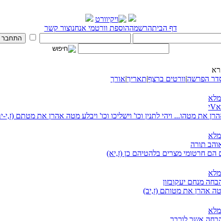
דף הבית
הרשמה
הוספת וורט
מי אנחנו
צור קשר
רא
דר הפרשה
|
וורטים ברצף
|
תאריך
|
אורך
מלא
י
רן את מטהו... ויהי לתנין וכו' וישליכו וכו' ויבלע מטה אהרן את מטתם (ז,י-יב
מלא
אוהב תורה
ם הם חרטומי מצרים בלהטיהם כן (ז,יא)
מלא
בחה מנחם יעקובזון
טה אהרן את מטותם (ז,יב)
מלא
הבחה אשר לורבר