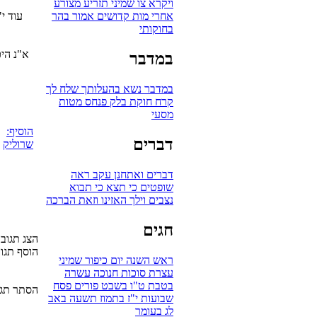
ויקרא
צו
שמיני
תזריע
מצורע
אחרי מות
קדושים
אמור
בהר
עוד י
בחוקותי
א"נ היכ
במדבר
במדבר
נשא
בהעלותך
שלח לך
קרח
חוקת
בלק
פנחס
מטות
מסעי
הוסיף:
דברים
שרוליק
דברים
ואתחנן
עקב
ראה
שופטים
כי תצא
כי תבוא
נצבים
וילך
האזינו
וזאת הברכה
חגים
הצג תגובות 
הוסף תגו
ראש השנה
יום כיפור
שמיני
עצרת
סוכות
חנוכה
עשרה
בטבת
ט"ו בשבט
פורים
פסח
הסתר תגו
שבועות
י"ז בתמוז
תשעה באב
לג בעומר