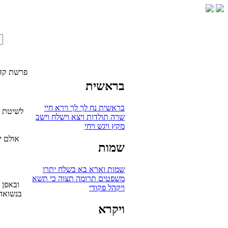
פרשת קד
בראשית
בראשית
נח
לך לך
וירא
חיי
לשיטת ב
שרה
תולדות
ויצא
וישלח
וישב
מקץ
ויגש
ויחי
אולם י
שמות
שמות
וארא
בא
בשלח
יתרו
משפטים
תרומה
תצוה
כי תשא
ובאפן 
ויקהל
פקודי
בנשואה,
ויקרא