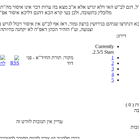
"ל, דגם לב"ש האי דלא יגרש אלא א"כ מצא בה ערות דבר אינו איסור מה
מלובלין בתשובה, ולכן בעי קרא הכא דהגם דליכא איסור אפ"
א דנתרצו שניהם בגירושין ברצון גמור, דאז אף לב"ש אין איסור ויכול לגר
וצנועה, וע"ז הזהיר הכהן דאפ"ה לא יקחנה בהיותה 
דירוג:
Currently
2.5/5 Stars.
1
מקור: תורת החיד"א - פני
2
דוד
3
4
5
( 0 )
בה
עדיין אין תגובות לוורט זה
בות
בכדי מלהגיב יש צורך להיות מחובר למערכת