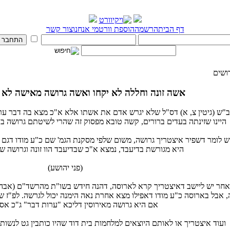
דף הבית
הרשמה
הוספת וורט
מי אנחנו
צור קשר
ושים
אשה זונה וחללה לא יקחו ואשה גרושה מאישה לא יקח
"ש (גיטין צ, א) דס"ל שלא יגרש אדם את אשתו אלא א"כ מצא בה דבר ער
היינו שזינתה בעדים ברורים, קשה טובא מפסוק זה שהרי לשיטתם גרושה בכל
ש לומר דשפיר איצטריך גרושה, משום שלפי מסקנת הגמ' שם כ"ע מודו דגם 
היא מגורשת בדיעבד, נמצא א"כ שבדיעבד הוו זונה וגרושה שנ
(פני יהושע)
אחר יש ליישב דאיצטריך קרא לארוסה, דהנה חידש בשו"ת מהרשד"ם (אבהע"
 אבל בארוסה כ"ע מודו דאפילו מצא אחרת נאה הימנה יכול לגרשה. לפ"ז ש
אם היא גרושה מאירוסין דליכא "ערות דבר" ג"כ אסו
ועוד איצטריך או לאותם היוצאים למלחמות בית דוד שהיו כותבין גט לנשות