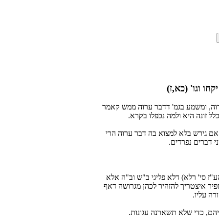
ו וגו' (כא,ז)
וה, ומשמע בגמ' דדבר ערוה ממש קאמר
ל זונה היא ולמה נכפלו בקרא.
אם גירש בלא למצוא בה דבר ערוה הרי
י דברים נפרדים.
ז סי' רלא) דלא פליגי ב"ש וב"ה אלא
פיר איצטריך להזהיר לכהן מגרושה דאף
רה עליו.
יהם, כדי שלא תשארנה עגונות.