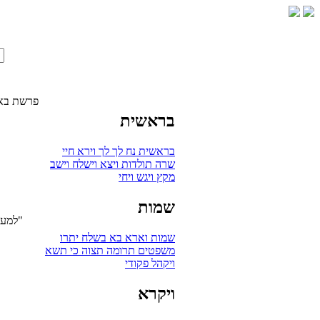
פרשת בא
בראשית
בראשית
נח
לך לך
וירא
חיי
שרה
תולדות
ויצא
וישלח
וישב
מקץ
ויגש
ויחי
שמות
"למען 
שמות
וארא
בא
בשלח
יתרו
משפטים
תרומה
תצוה
כי תשא
ויקהל
פקודי
ויקרא