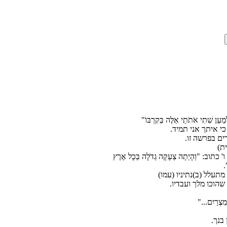
ַעַן שִׁתִי אֹתֹתַי אֵלֶּה בְּקִרְבּוֹ"
י איתך אני תמיד.
ת)
וְהָיְתָה צְעָקָה גְדֹלָה בְּכָל אֶרֶץ
.
תעלל (ב)נתיניו (עמו)
ְּמִצְרַיִם..."
בנך.