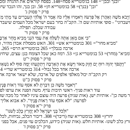
"ובנך ובבן"= 148 בגימטרייא פסח=148. בפסח קוראים את ההגדה ומספרים את נס יציאת מצרים.
"ובן" (בנך)= 58 בגימטרייא חן= 58. ובן בנך, זהו הנכד שיש בו חן מיוחד.
פרק י' פסוק ג'
ַיָּבֹא מֹשֶׁה וְאַהֲרֹן אֶל פַּרְעֹה וַיֹּאמְרוּ אֵלָיו כֹּה אָמַר ה' אֱלֹהֵי הָעִבְרִים עַד מָתַי מֵאַנְתָ
יעבדוני" - סופי אותיות שם ה'. הקב"ה בחר בעם ישראל מכל העמים שיעבדו
עבודה שבלב- תפילה.
פרק י' פסוק ד'
"כִּי אִם מָאֵן אַתָּה לְשַׁלֵּחַ אֶת עַמִּי הִנְנִי מֵבִיא מָחָר אַרְבֶּה
"מביא מחר"= 301 בגימטרייא אש= 301. האש מסמלת אבדן מהיר, והארבה מסמל הרס מהיר.
ארבה בגבלך= 265 בגימטרייא הרס= 265.
" (מחר)= 53 בגימטרייא גן= 53. רמוז כאן שכל הצומח בגן: עצים, שיחים, צמחים וכו' יושמדו ע"י הארבה.
פרק י' פסוק י"ט
"וַיַּהֲפֹךְ יְהוָה רוּחַ יָם חָזָק מְאֹד וַיִּשָּׂא אֶת הָאַרְבֶּה וַיִּתְקָעֵהוּ יָמָּה סּוּף לֹא נִשְׁא
ארבה אחד בכל גבול= 314 בגימטרייא שדי= 314.
רק הקב"ה יכול מאלפי אלפים של ארבה, שלא ישאר ארבה אחד
פרק י' פסוק כ"ט
"וַיֹּאמֶר מֹשֶׁה כֵּן דִּבַּרְתָּ לֹא אֹסִף עוֹד רְאוֹת פָּנֶיך
עוד ראות פניך- ראשי תיבות עֹרף. משה הפנה את ערפו לפר
 משה כן"- אותיות ישן. (אות שניה) פרעה היה עוצם עיניו לאחר כל מכה ש
לפרעה: "לֹא אֹסִף עוֹד רְאוֹת פָּנֶיךָ". לא אבוא אליך
פרק י"א פסוק ז'
"וּלְכֹל בְּנֵי יִשְׂרָאֵל לֹא יֶחֱרַץ כֶּלֶב לְשֹׁנוֹ"
יחרץ= 308 בגימטרייא שח (דיבר)= 308. דיבור הכלב, נביחות, לכל בנ"י לא נבח כלב בפיו.
רץ כלב לשונו- אותיות חלש. (אות שניה) כידוע, הכלבים עזי פנים, אבל בפני
פרק י"ב פסוק ז'