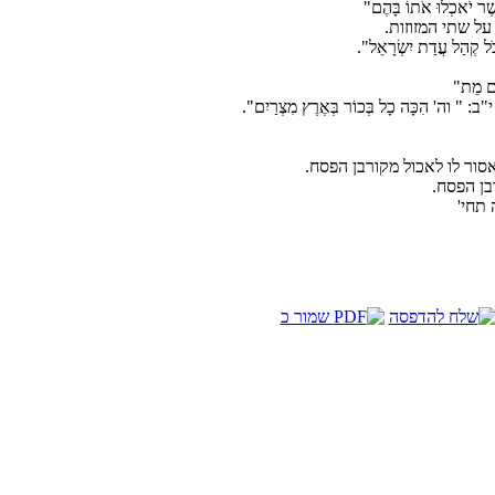
ֲשֶׁר יֹאכְלוּ אֹתוֹ בָּהֶם"
ל שתי המזוזות.
הַל עֲדַת יִשְׂרָאֵל".
ָׁם מֵת"
ִכָּה כָל בְּכוֹר בְּאֶרֶץ מִצְרַיִם".
בן הפסח.
תחי'