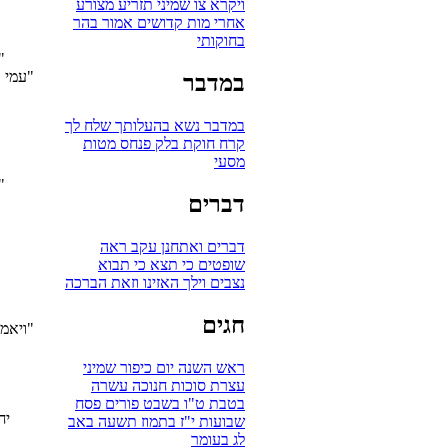
ויקרא
צו
שמיני
תזריע
מצורע
אחרי מות
קדושים
אמור
בהר
בחוקותי
"ו
"עמי ו
במדבר
במדבר
נשא
בהעלותך
שלח לך
קרח
חוקת
בלק
פנחס
מטות
מסעי
"מביא
דברים
דברים
ואתחנן
עקב
ראה
שופטים
כי תצא
כי תבוא
נצבים
וילך
האזינו
וזאת הברכה
חגים
"ויאמר
ראש השנה
יום כיפור
שמיני
עצרת
סוכות
חנוכה
עשרה
בטבת
ט"ו בשבט
פורים
פסח
יח
שבועות
י"ז בתמוז
תשעה באב
לג בעומר