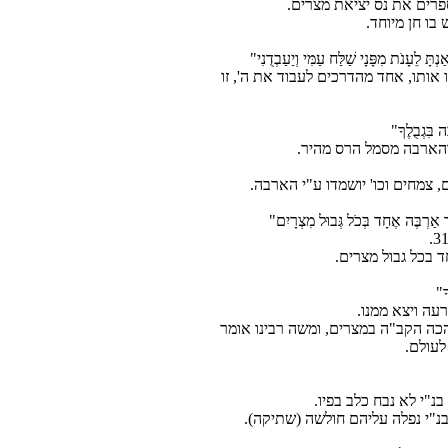
ּ לֵעָנֹת מִפָּנָי שַׁלַּח עַמִּי וְיַעַבְדֻנִי"
 אותו, אחד מהדרכים לעבוד את ה', זו
 בִּגְבֻלֶךָ"
ַר אַרְבֶּה אֶחָד בְּכֹל גְּבוּל מִצְרָיִם"
 בכל גבול מצרים.
ָ"
עה ויצא ממנו.
הכה הקב"ה במצרים, ומשה רבינו אומר
 לעולם.
 בנ"י נפלה עליהם חולשה (שתיקה).