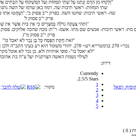
"וְלָקְחוּ מִן הַדָּם וְנָתְנוּ עַל שְׁתֵּי הַמְּזוּזֹת וְעַל הַמַּשְׁקוֹף עַל הַבָּתִּים א
שתי המזוזת- ראשי תיבות שה. רמוז כאן שדמו של השה נתנו ע
שה- ראשי תיבות: שחטו השה. בפרק י"ב פסוק כ': "וְשָׁחֲטוּ אֹתוֹ כֹּל קְ
פרק י"ב פסוק ל'
"וַתְּהִי צְעָקָה גְדֹלָה בְּמִצְרָיִם כִּי אֵין בַּיִת אֲשֶׁר אֵין ש
 מת- ראשי תיבות- אנשים שם מתו. אשמ- ר"ת: מכה שהכה אלוקים. פסוק י"ב: " וה' ה
פרק י"ב פסוק מ"ג
"זֹאת חֻקַּת הַפָּסַח כָּל בֶּן נֵכָר לֹא יֹאכַל בּוֹ"
נכר= 270 בגימטרייא רע= 270. יהודי משומד הוא רע בעיני הקב"ה ולכן אסור לו לאכול מקורבן הפסח.
"לא יאכל בו"- סופי אותיות ולא. בן נכר לא אוכל מקר
לעילוי נשמת האשה הצדקנית יעל ע"ה בת אהובה 
דירוג:
Currently
2.5/5 Stars.
1
וסיף: רפאל
מקור:
2
3
4
5
( 0 )
בה