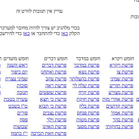
עדיין אין תגובות לוורט זה
בות
בכדי מלהגיב יש צורך להיות מחובר למערכת
הקלק
כאן
כדי להתחבר או
כאן
כדי להירשם
חומש ויקרא
חומש במדבר
חומש דברים
חומש מועדים
ח
פרשת ויקרא
פרשת במדבר
פרשת דברים
ראש השנה
כ
פרשת צו
פרשת נשא
פרשת ואתחנן
יום כיפור
מ
פרשת שמיני
פרשת בהעלותך
פרשת עקב
שמיני עצרת
ס
פרשת תזריע
פרשת שלח לך
פרשת ראה
סוכות
ב
פרשת מצורע
פרשת קרח
פרשת שופטים
חנוכה
ח
ם
פרשת אחרי מות
פרשת חוקת
פרשת כי תצא
עשרה בטבת
פרשת קדושים
פרשת בלק
פרשת כי תבוא
ט"ו בשבט
פרשת אמור
פרשת פנחס
פרשת נצבים
פורים
פרשת בהר
פרשת מטות
פרשת וילך
פסח
פרשת בחוקותי
פרשת מסעי
פרשת האזינו
שבועות
פרשת וזאת הברכה
י"ז בתמוז