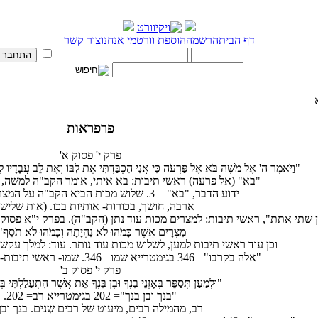
דף הבית
הרשמה
הוספת וורט
מי אנחנו
צור קשר
פרפראות
פרק י' פסוק א'
"וַיֹּאמֶר ה' אֶל מֹשֶׁה בֹּא אֶל פַּרְעֹה כִּי אֲנִי הִכְבַּדְתִּי אֶת לִבּוֹ וְאֶת לֵב עֲבָדָיו לְמ
"בא" (אל פרעה) ראשי תיבות: בא איתי, אומר הקב"ה למשה, כ
ידוע הדבר, "בא" = 3. שלוש מכות הביא הקב"ה על המצרים בפרשה זו.
ארבה, חושך, בכורות- אותיות בכו. (אות שלישי
שתי אתת", ראשי תיבות: למצרים מכות עוד נתן (הקב"ה). בפרק י"א פסוק ו' כתוב: "
מִצְרָיִם אֲשֶׁר כָּמֹהוּ לֹא נִהְיָתָה וְכָמֹהוּ לֹא תֹסִף"
וכן עוד ראשי תיבות למען, לשלוש מכות עוד נותר. עוד: למלך עקש מ
"אלה בקרבו"= 346 בגימטרייא שמו= 346. שמו- ראשי תיבות- שהוכו מלך ועבדיו.
פרק י' פסוק ב'
"וּלְמַעַן תְּסַפֵּר בְּאָזְנֵי בִנְךָ וּבֶן בִּנְךָ אֵת אֲשֶׁר הִתְעַלַּלְתִּי ב
"בנך ובן בנך"= 202 בגימטרייא רב= 202.
רב, מהמילה רבים, מיעוט של רבים שְנים. בנך ובן 