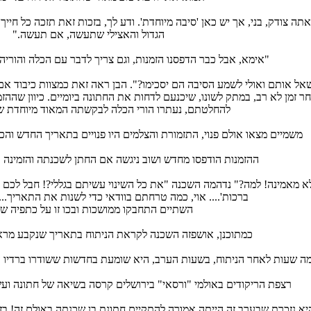
אתה צודק, בני, אך יש כאן 'סיבה מיוחדת'. ודע לך, בזכות זאת תזכה כל חי
הגדול והאצילי שתעשה, אם תעשה."
"אימא, אבל כבר הדפסנו הזמנות, וגם צריך לדבר עם הכלה והוריה.
אל אותם ואולי לשמע הסיבה הם יסכימו?". הבן ראה זאת כמצוות כיבוד אם 
ר זמן לא רב, במתק לשונו, שיכנעם לדחות את החתונה ביומיים. כיוון שההזמ
להחלטתם, נעתרו הורי הכלה לבקשתה המאוד מיוחדת ש
משמיים מצאו אולם פנוי, התזמורת והצלמים היו פנויים בתאריך החדש והכ
ההזמנות הודפסו מחדש ושוב ניגשה אם החתן לשכנתה והזמינה 
לא מאמינה! למה?" נדהמה השכנה "את כל השינוי עשיתם בגללי?! חבל לכם ע
ברכות'.... אוי, כמה טרחתם בוודאי כדי לשנות את התאריך... ו
השתיים התחבקו ממושכות ובכו זו על כתפיה של 
כמתוכנן, אושפזה השכנה לקראת הניתוח בתאריך שנקבע מראש, ב - 01
ה שעות לאחר הניתוח, בשעות הערב, היא שומעת בחדשות ששודרו ברדיו על
רצפת הריקודים באולמי "ורסאי" בירושלים קרסה בשיאה של חתונה ועשר
א נזכרת שבערב זה הייתה אמורה להתקיים חתונת בן שכנתה באולם זה! בזכ