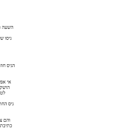
השעה רב
גיסו ש
הגיס חוז
אי אפש
הושקע
לטו
גיס החת
והם צ
כתיבת 