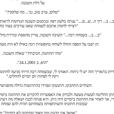
על דלת השכנה.
"שלום, ערב טוב, גב'... מה שלומך?"
... ב... רוך ה...ש...ם...." ענתה בלשון רפה ובגימגום השכנה הנדהמת לרא
"רציתי להזמין אתכם לשמחה שאנו עורכים בעוד כחו
"ב... ב... בשמחה רבה..." השיבה השכנה, עדיין מהססת ובוררת מילו
הן ישבו על הספה והחלו לשוחח בחופשיות רבה כאילו לא היה מעול
"מתי החתונה, חביבתי?" שאלה השכנה.
"הוא, ב 24.1.2001".
דיוק בתאריך הזה יש לי ניתוח. האמיני לי, שבשמחה רבה הייתי מגיעה לחתו
ויקח לי לפחות יום יומיים להחלים."
השתיים התחבקו, התנשקו ונפרדו בהתרגשות גדולה מהפגישה
ן החליטה לעשות מעשה ולבדוק את האפשרות להקדים את החתונה ביומיים 
, אך לאחר את החתונה ביומיים היה ניתן. היא פנתה לבנה ושאלה מה דעתו
שבזכות חתונתו והשתתפותה בשמחתם תהיה להם שמחה גמ
"אמא! את יודעת טוב מאוד שחתונה לא דוחים!" מח