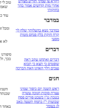
ויקרא
צו
שמיני
תזריע
מצורע
טוב לי 
אחרי מות
קדושים
אמור
בהר
שאמרת
בחוקותי
עוד כת
במדבר
ומכל ז
במדבר
נשא
בהעלותך
שלח לך
קרח
חוקת
בלק
פנחס
מטות
מסעי
לא אח
דברים
סיפורנו 
בכך, ול
דברים
ואתחנן
עקב
ראה
שופטים
כי תצא
כי תבוא
נצבים
וילך
האזינו
וזאת הברכה
חגים
ראש השנה
יום כיפור
שמיני
השנים
עצרת
סוכות
חנוכה
עשרה
שכנתה. 
בטבת
ט"ו בשבט
פורים
פסח
שבועות
י"ז בתמוז
תשעה באב
לג בעומר
באחד הע