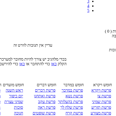
3
4
5
( 0 )
בה
עדיין אין תגובות לוורט זה
בות
בכדי מלהגיב יש צורך להיות מחובר למערכת
הקלק
כאן
כדי להתחבר או
כאן
כדי להירשם
חומש ויקרא
חומש במדבר
חומש דברים
חומש מועדים
ח
פרשת ויקרא
פרשת במדבר
פרשת דברים
ראש השנה
כ
פרשת צו
פרשת נשא
פרשת ואתחנן
יום כיפור
מ
פרשת שמיני
פרשת בהעלותך
פרשת עקב
שמיני עצרת
ס
פרשת תזריע
פרשת שלח לך
פרשת ראה
סוכות
ב
פרשת מצורע
פרשת קרח
פרשת שופטים
חנוכה
ח