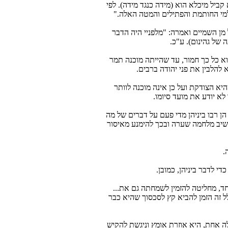
ביל מיכלא הוא (מידה כנגד מידה). לפי
למי החותמת והפתילים והמטה האלה."
מן השמיים ואמרה: "מלפניי היה הדבר
ה של גהינום). ע"כ.
וא כל כך חמור, עד שהייתה מוכנה תמר
להלבין את פני יהודה ברבים.
א הצודקת ועל כן אינה מוכנה לוותר
א יודע את מועד סיומו.
הן רבו ביניהן מדי פעם על דברים של מה
יב מלחמה שערה ובכך להימנע מאיסור
.
י לדבר ביניהן, כמובן.
חד, מחליטה להזמין לשמחתה גם את...
לל זה הזמן להביא קץ לסכסוך שהיא כבר
ה אחת, היא אוזרת אומץ וניגשת להקיש