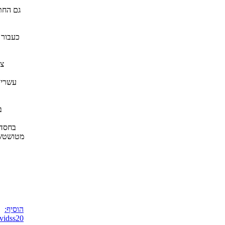
גם החת
כעבור ש
צר
עשרים
ב
בחסדי
מטושטשת 
הוסיף:
vidss20