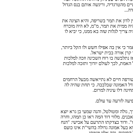
יים מהטרגדיה, וריגשה אותם בנס הגדול
ה...
ן לדון את תמר בשריפה, והיא הציגה את
היה ממית את תמר, מ"מ, לא היה מוכרח
ה צריך לגלות שזה בא ממנו, כי יביא לו
ר כי אין בה אפילו חשש ולו הקל ביותר,
קרן אורה בבית ישראל.
ז נתלבשה בו רוח השכינה וזכה למלכות
 האמת, לכך לעולם יודוך ותזכה למלכות
שורפה חיים לא נתייאשה מבעל הרחמים
גודל האמונה שבלבבה. כי תחת שהיה לה
חינה דלו עיניה למרום.
יעה לזרעה עד עולם.
, גולה ומטולטל, והנה שמעי בן גרא יוצא
בנים. מלווי דוד המה ראו כן תמהו, וחרה
". ודוד בצדקתו התרעם על אבישי: "הנח
וא בעל אמונה גדולה בהשי"ת אינו כועס
סיבות, ורק אליו מגמתו.