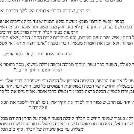
יהי רצון, שנדבק בדרכי אבותינו הק' לילך בדרכם וא
בספר "נפשי תידום" מובא מעשה נפלא הממחיש עד כמה צריכים אנו זהי
ע לתשע בערב, והחתן עדיין לא בא. חלק מבני משפחתו, שלא ידעו מרחשי ל
הדמעות בעיני הכלה והוריה מודאגים ודרוכים
ל החתן, איש ישר ונעים הליכות, נסע במהירות לבית החתן. החתן, שלא הת
הפזיזה, ולא הבין את חומרת מעשיו, הכריז בפניו: "אינני רוצה אותה! אי א
הגיס ניער אותו וגער בו, אך ללא הועיל.
ר לאולם, השעה כבר עשר, ומתוך מבוכה ובושה גדולה מנשוא, מסר בחוסר 
תהיה חתונה החתן חזר בו."
ר לתאר את הבושה, הכלימה והביזיון של הכלה ובני משפחתה בפני אולם מלא
 בשמלה החדשה של הכלה ובשולחנות העמוסים כל טוב. ההשקעה, יחד עם ש
ב, ירדו לטמיון. הכלה פרצה בבכי מר וכשלו ברכי אימה. אביה גייס את כל כוח
ן יחד עם הרב, שאמור היה לסדר את הקידושין, ניסו לעודד ולשכך את הכאב
זו לטובה."
דקו. כעבור שמונה חודשים הכלה קיבלה הצעה העולה על החתן הקודם מכל הב
שורות אלו, היא סבתא מאושרת שכבר צברה למעלה מארבעים שנות נישואי
ומצליח. עד כאן סיפורה של הכלה. סוף טוב הכל 