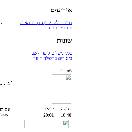
אירועים
ברית מילה
פדיון הבן
בר מצווה
"ב
אירוסין
חתונה
שונות
כללי
משלים
סיפור לשבת
ביאורים בתפילה
חינוך
שופטים
"אוי, ב
כניסה
יציאה
אם החת
אפשרי
20:01
18:48