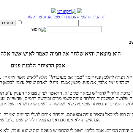
דף הבית
הרשמה
הוספת וורט
מי אנחנו
צור קשר
ב
היא מוצאת והיא שלחה אל חמיה לאמר לאיש אשר אלה לו
אבק הרציחה הלבנת פנים
 לא רצתה להלבין פניו לומר "ממך אני מעוברת!" אלא "לאיש אשר אלה לו". 
ישרפוני ואל אלבין את פניו. מכאן אמרו: נוח לו לאדם שיפיל עצמו לכבשן ה
ברכת אליהו" להגר"ש עמאר שליט"א, הראשון לציון, מבואר העניין ע"פ תרג
 שלושת המשכונות ותלתה עיניה לשמי מרום וביקשה רחמים, שהשי"ת יענה
ושת העדים, והבטיחה שממעיה יצאו שלושה קדושים שיקדשו את שמו יתבר
"ה רמז למיכאל והאיר עיניה ומצאתם, והניחה אותם לרגלי הדיינים ואמרה: 
אם אישרף לא אפרסם ואני מתפללת לה' שישים בליבו שיכי
יהודה הכירם. אמר בליבו: "טוב לי להתבייש בעולם הזה שהוא עובר, ולא א