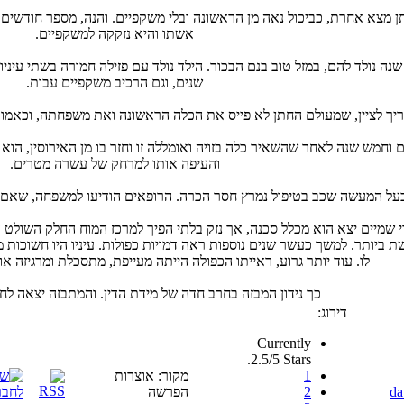
ן מצא אחרת, כביכול נאה מן הראשונה ובלי משקפיים. והנה, מספר חודשי
אשתו והיא נזקקה למשקפיים.
נה נולד להם, במזל טוב בנם הבכור. הילד נולד עם פזילה חמורה בשתי עיניו 
שנים, וגם הרכיב משקפיים עבות.
יך לציין, שמעולם החתן לא פייס את הכלה הראשונה ואת משפחתה, וכאמור
 וחמש שנה לאחר שהשאיר כלה בזויה ואומללה זו וחזר בו מן האירוסין, הוא 
והעיפה אותו למרחק של עשרה מטרים.
על המעשה שכב בטיפול נמרץ חסר הכרה. הרופאים הודיעו למשפחה, שאם יחי
 שמיים יצא הוא מכלל סכנה, אך נזק בלתי הפיך למרכז המוח החלק השולט ע
ביותר. למשך כעשר שנים נוספות ראה דמויות כפולות. עיניו היו חשוכות מ
לו. עוד יותר גרוע, ראייתו הכפולה הייתה מעייפת, מתסכלת ומרגיזה או
כך נידון המבזה בחרב חדה של מידת הדין. והמתבזה יצאה לח
דירוג:
Currently
2.5/5 Stars.
1
מקור: אוצרות
da
2
הפרשה