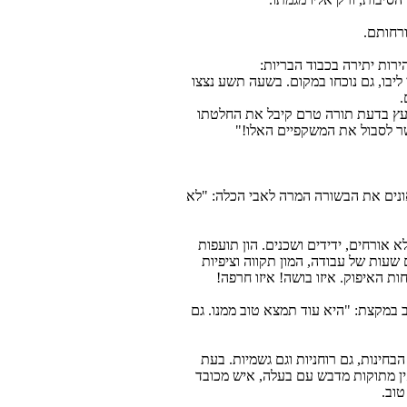
ורחותם.
רות יתירה בכבוד הבריות:
יבו, גם נוכחו במקום. בשעה תשע נצצו
.
ייעץ בדעת תורה טרם קיבל את החלטתו
פשר לסבול את המשקפיים האלו!"
אונים את הבשורה המרה לאבי הכלה: "לא
 אורחים, ידידים ושכנים. הון תועפות
עות של עבודה, המון תקווה וציפיות
ות האיפוק. איזו בושה! איזו חרפה!
 במקצת: "היא עוד תמצא טוב ממנו. גם
חינות, גם רוחניות וגם גשמיות. בעת
ן מתוקות מדבש עם בעלה, איש מכובד
טוב.