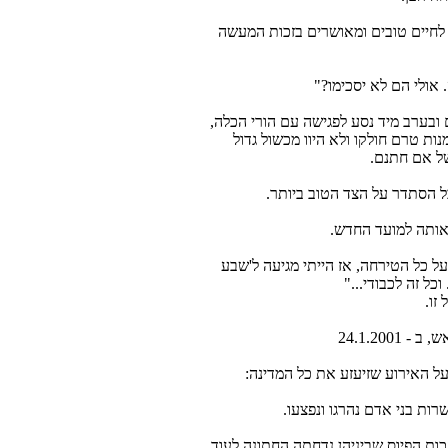
יך לחיים טובים ומאושרים בזכות המעשה
 אולי הם לא יסכימו?"
ובערב מיד נסע לפגישה עם הורי הכלה,
נות טרם חולקו ולא היוו מכשול גדול
ל אם חתנם.
ל הסתדר על הצד הטוב ביותר.
אותה למועד החדש.
ל כל הטירחה, אז הייתי מגיעה ל'שבע
כל זה לכבודי..."
זו.
24.1.20
 האירוע שזיעזע את כל המדינה:
ות בני אדם נהרגו ונפצעו.
ות הפיוס שביניהן נדחתה החתונה לעוד