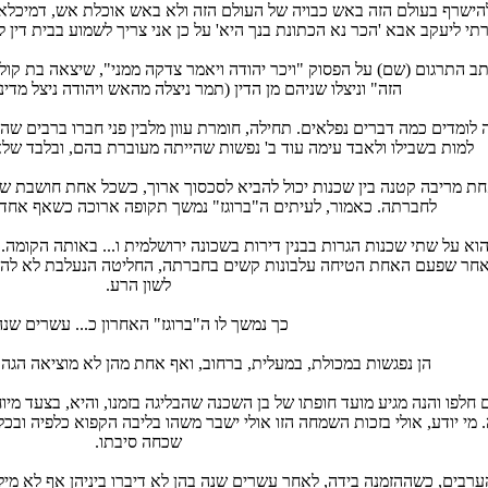
להישרף בעולם הזה באש כבויה של העולם הזה ולא באש אוכלת אש, דמיכלא ק
י ליעקב אבא 'הכר נא הכתונת בנך היא' על כן אני צריך לשמוע בבית דין 
ב התרגום (שם) על הפסוק "ויכר יהודה ויאמר צדקה ממני", שיצאה בת קול 
הזה" וניצלו שניהם מן הדין (תמר ניצלה מהאש ויהודה ניצל מדינ
ה לומדים כמה דברים נפלאים. תחילה, חומרת עוון מלבין פני חברו ברבים שה
למות בשבילו ולאבד עימה עוד ב' נפשות שהייתה מעוברת בהם, ובלבד שלא 
ת מריבה קטנה בין שכנות יכול להביא לסכסוך ארוך, כשכל אחת חושבת שהי
לחברתה. כאמור, לעיתים ה"ברוגז" נמשך תקופה ארוכה כשאף אחד ל
הוא על שתי שכנות הגרות בבנין דירות בשכונה ירושלמית ו... באותה הקומה. 
אחר שפעם האחת הטיחה עלבונות קשים בחברתה, החליטה הנעלבת לא להש
לשון הרע.
כך נמשך לו ה"ברוגז" האחרון כ... עשרים שנה
הן נפגשות במכולת, במעלית, ברחוב, ואף אחת מהן לא מוציאה הגה כד
 חלפו והנה מגיע מועד חופתו של בן השכנה שהבליגה בזמנו, והיא, בצעד מיו
מי יודע, אולי בזכות השמחה הזו אולי ישבר משהו בליבה הקפוא כלפיה ובכ
שכחה סיבתו.
רבים, כשההזמנה בידה, לאחר עשרים שנה בהן לא דיברו ביניהן אף לא מיל