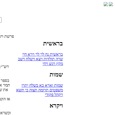
פרשת ויש
בראשית
בראשית
נח
לך לך
וירא
חיי
שרה
תולדות
ויצא
וישלח
וישב
מקץ
ויגש
ויחי
רש"י:
שמות
בספר "
תמר את
שמות
וארא
בא
בשלח
יתרו
את של
משפטים
תרומה
תצוה
כי תשא
ויקהל
פקודי
אז הקב
ויקרא
וכשראם 