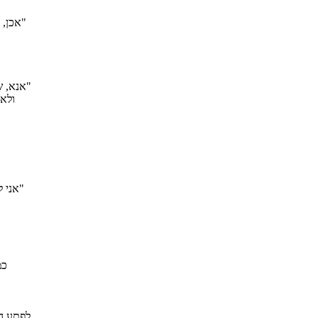
"אכן, 
"אנא, ש
ולאח
"אני 
כמ
לפתע הי