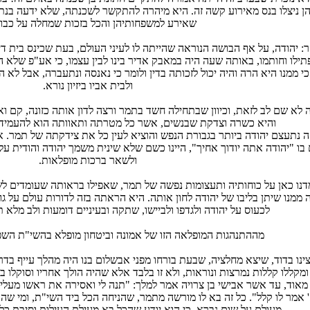
והן ניצלו בנס מאירוע קשה זה. היא מיהרה להתקשר לשכנתה, שלא ידעה בנת
שאירע למשפחותיהן והכל בזכות שמחלה על כבוד
: יהודה, על אף הבושה הנוראה שהייתה לו לעיני העולם, בעת שכינס בית די
תילו וחותמו, באותה שעה היה במאבק אדיר בינו לבין עצמו, כי אע"פ שלא 
כי ממנו היא הרה והיה יכול לזכותה בדין ולומר כי נאנסה ונתעברה, אבל לא הי
ולבית אביו ביזיון נורא.
 לא שם לב לזאת, וכיוון שבתחילה חשד בתמר ורצה לדון אותה כזונה, קם ואמ
והיא כשרה וצדקת שבנשים, אשר כל מטרתה ותאוותה הוא להעמיד 
ה נתעצם יהודה ביותר בגבורת הנפש והוציא לעין כל את צידקתה של תמר. א
 בו "יהודה אתה יודוך אחיך", היינו כשם שלא שינית משמך יהודה והודית על
ולשאר ברכות מופלאות.
דנו כאן על כוחותיה ותעצומות נפשה של תמר, שאפילו בראותה שעומדים ל
 ממנו שיתן בליבו של יהודה לחון אותה. היא הראתה בזה לדורות עולם על 
לכעוס על יהודה ולגדפו ולביישו, שתקה ובעיניים דומעות ולב מלא ת
מההתנהגות המופלאה הזו של אמונה וביטחון מופלא בהשי"ת השפ
ינו בדוד, שיצא מחלציה, שבעת בורחו מפני אבשלום בנו היה מהלך עייף בדרך
מקללו קללות נמרצות ונוראות, ולא זו בלבד אלא שהיה הולך אחריו וסוקלו בא
אוד, עד אשר אבישי בן צרויה אמר למלך: "תנה לי ואסירה את ראשו מעליו
ה' אמר לו קלל". כל זה בא לו מורשה מתמר, שהניחה הכל ביד השי"ת, ומי שה
מעולם על שום נברא, כי הוא יודע שהכל בא מעילת העילות וסיבת כל ה