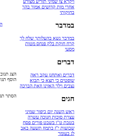
ויקרא
צו
שמיני
תזריע
מצורע
אחרי מות
קדושים
אמור
בהר
בחוקותי
במדבר
הו
במדבר
נשא
בהעלותך
שלח לך
קרח
חוקת
בלק
פנחס
מטות
מסעי
דברים
הצג תגובות 
דברים
ואתחנן
עקב
ראה
הוסף תגו
שופטים
כי תצא
כי תבוא
נצבים
וילך
האזינו
וזאת הברכה
הסתר תגו
חגים
ראש השנה
יום כיפור
שמיני
עצרת
סוכות
חנוכה
עשרה
בטבת
ט"ו בשבט
פורים
פסח
שבועות
י"ז בתמוז
תשעה באב
לג בעומר