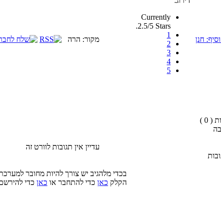
דירוג:
Currently
2.5/5 Stars.
1
סיף: חנן
מקור: הרה
2
3
4
5
( 0 )
בה
עדיין אין תגובות לוורט זה
בות
בכדי מלהגיב יש צורך להיות מחובר למערכת
הקלק
כאן
כדי להתחבר או
כאן
כדי להירשם