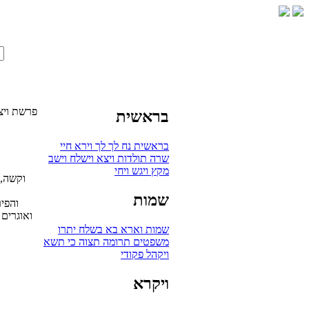
פרשת ויצ
בראשית
בראשית
נח
לך לך
וירא
חיי
שרה
תולדות
ויצא
וישלח
וישב
מקץ
ויגש
ויחי
וקשה, 
שמות
והפי
ואוגרים
שמות
וארא
בא
בשלח
יתרו
משפטים
תרומה
תצוה
כי תשא
ויקהל
פקודי
ויקרא