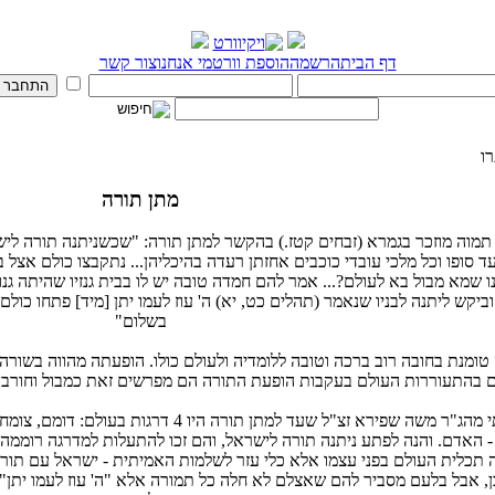
דף הבית
הרשמה
הוספת וורט
מי אנחנו
צור קשר
ו
מתן תורה
 תמוה מוזכר בגמרא (זבחים קטז.) בהקשר למתן תורה: "שכשניתנה תורה ליש
ד סופו וכל מלכי עובדי כוכבים אחזתן רעדה בהיכליהן... נתקבצו כולם אצל
 שמא מבול בא לעולם?... אמר להם חמדה טובה יש לו בבית גנזיו שהיתה גנ
ביקש ליתנה לבניו שנאמר (תהלים כט, יא) ה' עוז לעמו יתן [מיד] פתחו כולם
בשלום"
טומנת בחובה רוב ברכה וטובה ללומדיה ולעולם כולו. הופעתה מהווה בשורה
ם בהתעוררות העולם בעקבות הופעת התורה הם מפרשים זאת כמבול וחורבן?
שמעתי מהג"ר משה שפירא זצ"ל שעד למתן תורה ה
 האדם. והנה לפתע ניתנה תורה לישראל, והם זכו להתעלות למדרגה רוממה
ה תכלית העולם בפני עצמו אלא כלי עזר לשלמות האמיתית - ישראל עם תורה.
, אבל בלעם מסביר להם שאצלם לא חלה כל תמורה אלא "ה' עוז לעמו יתן"