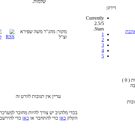
שלמות.
דירוג:
Currently
2.5/5
Stars.
אהבת
מקור: מהג"ר משה שפירא
1
זצ"ל
2
3
4
5
( 0 )
בה
עדיין אין תגובות לוורט זה
בות
בכדי מלהגיב יש צורך להיות מחובר למערכת
הקלק
כאן
כדי להתחבר או
כאן
כדי להירשם