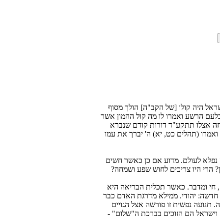
ראל היה קולו [של הקב"ה] הולך מסוף
 בלעם הרשע ואמרו לו מה קול ההמון אשר
וזה אצלו תתקע"ד דורות קודם שנברא
 ואמרו (תהלים כט, יא) ה' יברך את עמו
 נפלא לעולם. מדוע אם כן כאשר חשים
 הרי היו צריכים לחוש שפע ושמחה?
יו 4 דרגות בעולם: דומם, צומח, חי ומדבר. כאשר תכלית הבריאה היא
 חדשה: יהודי. ממילא מדרגת האדם כבר
 תנועה נפשית זו פורשה אצל הגויים
 וישראל הם הזוכים בברכת ה"שלום" -