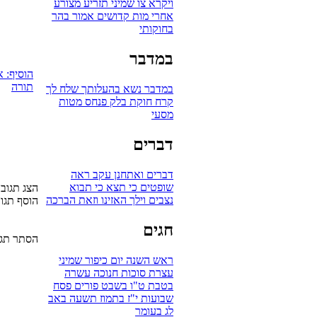
ויקרא
צו
שמיני
תזריע
מצורע
אחרי מות
קדושים
אמור
בהר
בחוקותי
במדבר
הוסיף: 
תורה
במדבר
נשא
בהעלותך
שלח לך
קרח
חוקת
בלק
פנחס
מטות
מסעי
דברים
דברים
ואתחנן
עקב
ראה
שופטים
כי תצא
כי תבוא
הצג תגובות 
נצבים
וילך
האזינו
וזאת הברכה
הוסף תגו
חגים
הסתר תגו
ראש השנה
יום כיפור
שמיני
עצרת
סוכות
חנוכה
עשרה
בטבת
ט"ו בשבט
פורים
פסח
שבועות
י"ז בתמוז
תשעה באב
לג בעומר