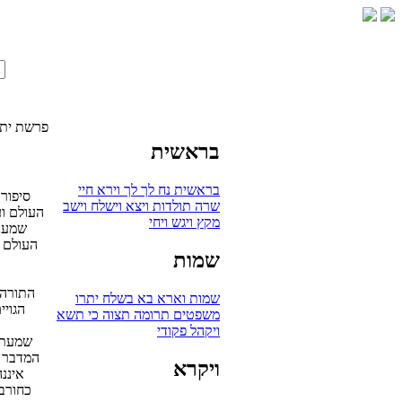
פרשת יתר
בראשית
בראשית
נח
לך לך
וירא
חיי
סיפור
שרה
תולדות
ויצא
וישלח
וישב
העולם וע
מקץ
ויגש
ויחי
שמענו
העולם ו
שמות
התורה 
שמות
וארא
בא
בשלח
יתרו
הגויי
משפטים
תרומה
תצוה
כי תשא
ויקהל
פקודי
המדבר -
ויקרא
איננ
כחורבן