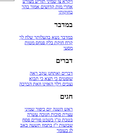
ויקרא
צו
שמיני
תזריע
מצורע
אחרי מות
קדושים
אמור
בהר
בחוקותי
במדבר
במדבר
נשא
בהעלותך
שלח לך
קרח
חוקת
בלק
פנחס
מטות
מסעי
דברים
דברים
ואתחנן
עקב
ראה
שופטים
כי תצא
כי תבוא
נצבים
וילך
האזינו
וזאת הברכה
חגים
ראש השנה
יום כיפור
שמיני
עצרת
סוכות
חנוכה
עשרה
בטבת
ט"ו בשבט
פורים
פסח
שבועות
י"ז בתמוז
תשעה באב
לג בעומר