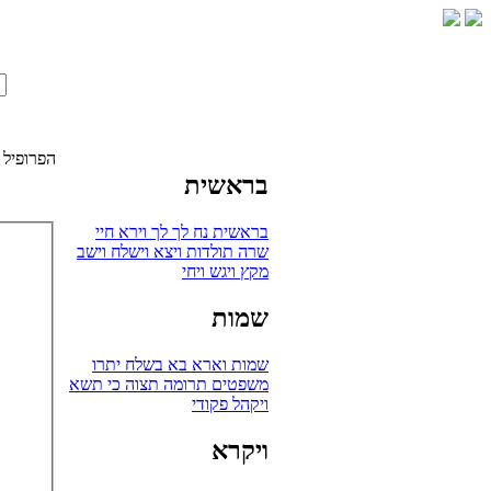
הפרופיל 
בראשית
בראשית
נח
לך לך
וירא
חיי
שרה
תולדות
ויצא
וישלח
וישב
מקץ
ויגש
ויחי
שמות
שמות
וארא
בא
בשלח
יתרו
משפטים
תרומה
תצוה
כי תשא
ויקהל
פקודי
ויקרא