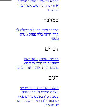
ויקרא
צו
שמיני
תזריע
מצורע
אחרי מות
קדושים
אמור
בהר
בחוקותי
במדבר
במדבר
נשא
בהעלותך
שלח לך
קרח
חוקת
בלק
פנחס
מטות
מסעי
דברים
דברים
ואתחנן
עקב
ראה
שופטים
כי תצא
כי תבוא
נצבים
וילך
האזינו
וזאת הברכה
חגים
ראש השנה
יום כיפור
שמיני
עצרת
סוכות
חנוכה
עשרה
בטבת
ט"ו בשבט
פורים
פסח
שבועות
י"ז בתמוז
תשעה באב
לג בעומר