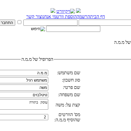
דף הבית
הרשמה
הוספת וורט
מי אנחנו
צור קשר
של מ.מ.ה
הפרופיל של מ.מ.ה
שם משתמש:
סוג חשבון:
שם פרטי:
שם משפחה:
קצת על: משה
מס' הוורטים
שהוסיף מ.מ.ה: