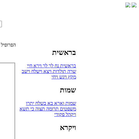
הפרופיל 
בראשית
בראשית
נח
לך לך
וירא
חיי
שרה
תולדות
ויצא
וישלח
וישב
מקץ
ויגש
ויחי
שמות
שמות
וארא
בא
בשלח
יתרו
משפטים
תרומה
תצוה
כי תשא
ויקהל
פקודי
ויקרא