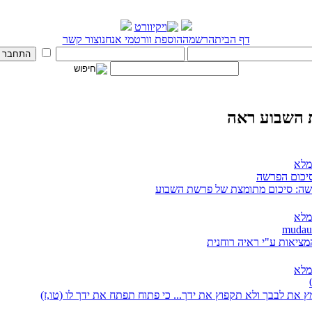
דף הבית
הרשמה
הוספת וורט
מי אנחנו
צור קשר
השבוע ראה
מלא
סיכום הפרשה
ה: סיכום מתומצת של פרשת השבוע
מלא
מציאות ע"י ראיה רוחנית
מלא
 את לבבך ולא תקפוץ את ידך... כי פתוח תפתח את ידך לו (טו,ז)