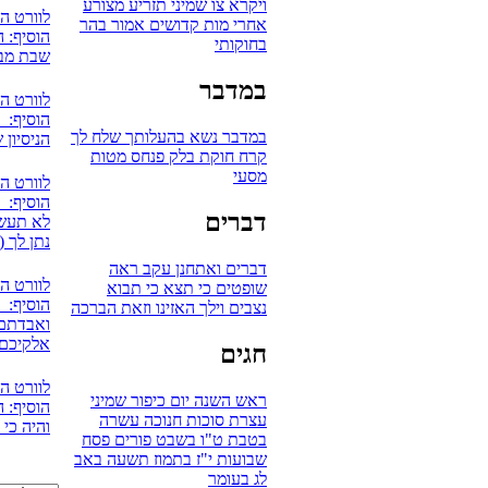
ויקרא
צו
שמיני
תזריע
מצורע
לוורט ה
אחרי מות
קדושים
אמור
בהר
הוסיף: ה
בחוקותי
שבת מבר
במדבר
לוורט ה
הוסיף: 
במדבר
נשא
בהעלותך
שלח לך
הניסיון 
קרח
חוקת
בלק
פנחס
מטות
מסעי
לוורט ה
הוסיף: אV
דברים
לא תעשו
נתן לך (
דברים
ואתחנן
עקב
ראה
לוורט ה
שופטים
כי תצא
כי תבוא
הוסיף: 
נצבים
וילך
האזינו
וזאת הברכה
ואבדתם 
אלקיכם
חגים
לוורט ה
ראש השנה
יום כיפור
שמיני
הוסיף: ה
עצרת
סוכות
חנוכה
עשרה
והיה כי
בטבת
ט"ו בשבט
פורים
פסח
שבועות
י"ז בתמוז
תשעה באב
לג בעומר