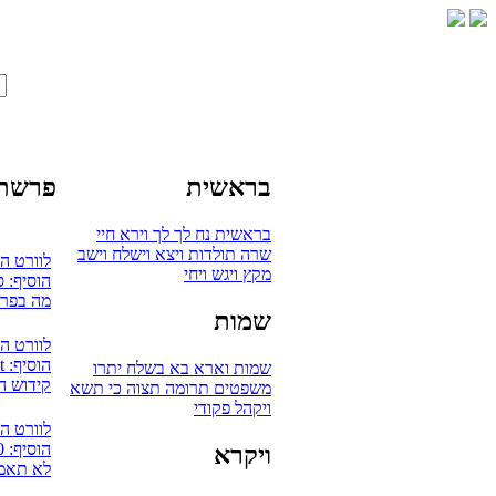
בראשית
פרשת 
בראשית
נח
לך לך
וירא
חיי
שרה
תולדות
ויצא
וישלח
וישב
לוורט ה
מקץ
ויגש
ויחי
הוסיף: 
מה בפרש
שמות
לוורט ה
הוסיף: mudaut
שמות
וארא
בא
בשלח
יתרו
קידוש ה
משפטים
תרומה
תצוה
כי תשא
ויקהל
פקודי
לוורט ה
הוסיף: 0
ויקרא
לא תאמץ