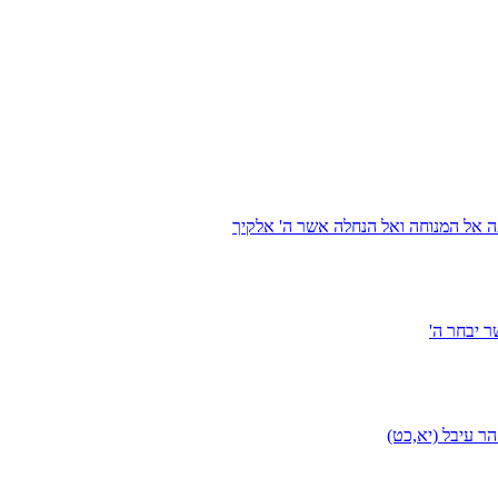
ה אל המנוחה ואל הנחלה אשר ה' אלקיך
 יבחר ה'
ר עיבל (יא,כט)