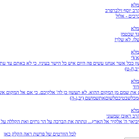
מלא
רב יוסף זילברפרב
כים - אלול
מלא
גד שכטמן
שלו. לא שלך!
מלא
י
ן ככל אשר אנחנו עשים פה היום איש כל הישר בעיניו. כי לא באתם עד עת
יב,ח-ט)
מלא
דוד
את שמם מן המקום ההוא. לא תעשון כן לה' אלקיכם. כי אם אל המקום אשר
מכלשבטיכםלשוםאתשמושם (יב,ג-ה)
מלא
רב ראובן שמעוני
 יביאך ה' אלקיך אל הארץ... ונתתה את הברכה על הר גרזים ואת הקללה על ה
לכל הוורטים של פרשת ראה הקלק כאן