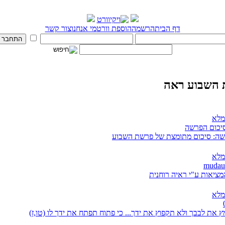
דף הבית
הרשמה
הוספת וורט
מי אנחנו
צור קשר
השבוע ראה
מלא
סיכום הפרשה
ה: סיכום מתומצת של פרשת השבוע
מלא
מציאות ע"י ראיה רוחנית
מלא
 את לבבך ולא תקפוץ את ידך... כי פתוח תפתח את ידך לו (טו,ז)