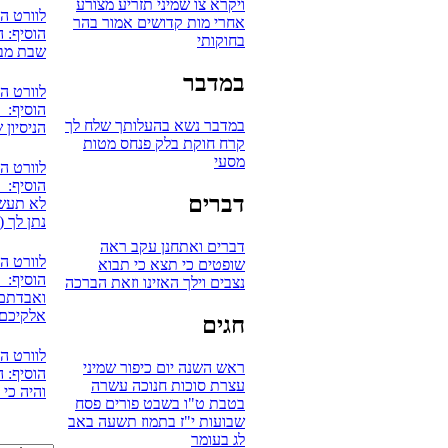
ויקרא
צו
שמיני
תזריע
מצורע
לוורט ה
אחרי מות
קדושים
אמור
בהר
הוסיף: ה
בחוקותי
שבת מבר
במדבר
לוורט ה
הוסיף: 
במדבר
נשא
בהעלותך
שלח לך
הניסיון 
קרח
חוקת
בלק
פנחס
מטות
מסעי
לוורט ה
הוסיף: אV
דברים
לא תעשו
נתן לך (
דברים
ואתחנן
עקב
ראה
לוורט ה
שופטים
כי תצא
כי תבוא
הוסיף: 
נצבים
וילך
האזינו
וזאת הברכה
ואבדתם 
אלקיכם
חגים
לוורט ה
ראש השנה
יום כיפור
שמיני
הוסיף: ה
עצרת
סוכות
חנוכה
עשרה
והיה כי
בטבת
ט"ו בשבט
פורים
פסח
שבועות
י"ז בתמוז
תשעה באב
לג בעומר