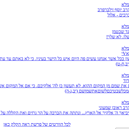
מלא
רב יוסף זילברפרב
כים - אלול
מלא
גד שכטמן
שלו. לא שלך!
מלא
י
ן ככל אשר אנחנו עשים פה היום איש כל הישר בעיניו. כי לא באתם עד עת
יב,ח-ט)
מלא
דוד
את שמם מן המקום ההוא. לא תעשון כן לה' אלקיכם. כי אם אל המקום אשר
מכלשבטיכםלשוםאתשמושם (יב,ג-ה)
מלא
רב ראובן שמעוני
 יביאך ה' אלקיך אל הארץ... ונתתה את הברכה על הר גרזים ואת הקללה על ה
לכל הוורטים של פרשת ראה הקלק כאן