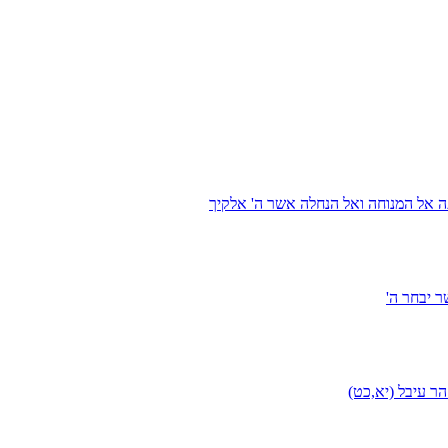
ה אל המנוחה ואל הנחלה אשר ה' אלקיך
 יבחר ה'
ר עיבל (יא,כט)