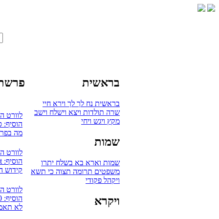
בראשית
פרשת 
בראשית
נח
לך לך
וירא
חיי
שרה
תולדות
ויצא
וישלח
וישב
לוורט ה
מקץ
ויגש
ויחי
הוסיף: 
מה בפרש
שמות
לוורט ה
הוסיף: mudaut
שמות
וארא
בא
בשלח
יתרו
קידוש ה
משפטים
תרומה
תצוה
כי תשא
ויקהל
פקודי
לוורט ה
הוסיף: 0
ויקרא
לא תאמץ