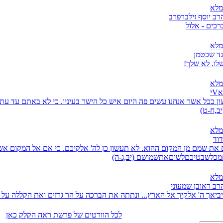
מלא
רב יוסף זילברפרב
כים - אלול
מלא
גד שכטמן
שלו. לא שלך!
מלא
י
ן ככל אשר אנחנו עשים פה היום איש כל הישר בעיניו. כי לא באתם עד עת
יב,ח-ט)
מלא
דוד
את שמם מן המקום ההוא. לא תעשון כן לה' אלקיכם. כי אם אל המקום אשר
מכלשבטיכםלשוםאתשמושם (יב,ג-ה)
מלא
רב ראובן שמעוני
 יביאך ה' אלקיך אל הארץ... ונתתה את הברכה על הר גרזים ואת הקללה על ה
לכל הוורטים של פרשת ראה הקלק כאן