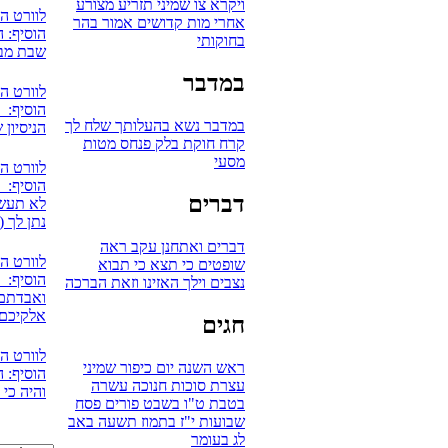
ויקרא
צו
שמיני
תזריע
מצורע
לוורט ה
אחרי מות
קדושים
אמור
בהר
הוסיף: ה
בחוקותי
שבת מבר
במדבר
לוורט ה
הוסיף: 
במדבר
נשא
בהעלותך
שלח לך
הניסיון 
קרח
חוקת
בלק
פנחס
מטות
מסעי
לוורט ה
הוסיף: אV
דברים
לא תעשו
נתן לך (
דברים
ואתחנן
עקב
ראה
לוורט ה
שופטים
כי תצא
כי תבוא
הוסיף: 
נצבים
וילך
האזינו
וזאת הברכה
ואבדתם 
אלקיכם
חגים
לוורט ה
ראש השנה
יום כיפור
שמיני
הוסיף: ה
עצרת
סוכות
חנוכה
עשרה
והיה כי
בטבת
ט"ו בשבט
פורים
פסח
שבועות
י"ז בתמוז
תשעה באב
לג בעומר