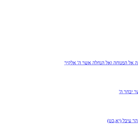
ה אל המנוחה ואל הנחלה אשר ה' אלקיך
 יבחר ה'
ר עיבל (יא,כט)