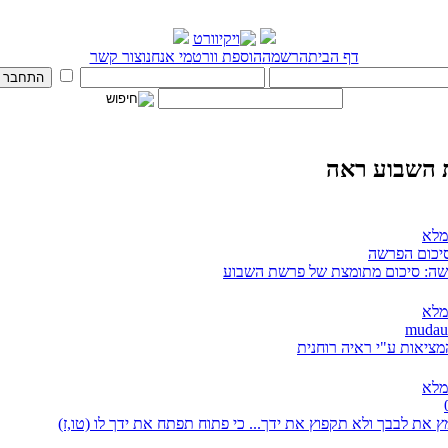
דף הבית
הרשמה
הוספת וורט
מי אנחנו
צור קשר
השבוע ראה
מלא
סיכום הפרשה
ה: סיכום מתומצת של פרשת השבוע
מלא
מציאות ע"י ראיה רוחנית
מלא
 את לבבך ולא תקפוץ את ידך... כי פתוח תפתח את ידך לו (טו,ז)