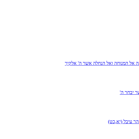
ה אל המנוחה ואל הנחלה אשר ה' אלקיך
 יבחר ה'
ר עיבל (יא,כט)