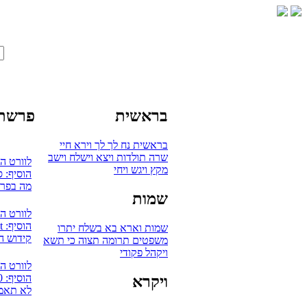
בראשית
פרשת 
בראשית
נח
לך לך
וירא
חיי
שרה
תולדות
ויצא
וישלח
וישב
לוורט ה
מקץ
ויגש
ויחי
הוסיף: 
מה בפרש
שמות
לוורט ה
הוסיף: mudaut
שמות
וארא
בא
בשלח
יתרו
קידוש ה
משפטים
תרומה
תצוה
כי תשא
ויקהל
פקודי
לוורט ה
הוסיף: 0
ויקרא
לא תאמץ