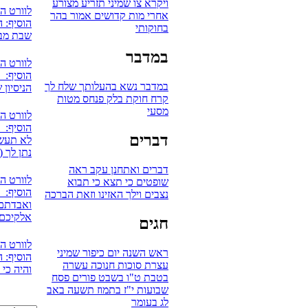
ויקרא
צו
שמיני
תזריע
מצורע
לוורט ה
אחרי מות
קדושים
אמור
בהר
הוסיף: ה
בחוקותי
שבת מבר
במדבר
לוורט ה
הוסיף: 
במדבר
נשא
בהעלותך
שלח לך
הניסיון 
קרח
חוקת
בלק
פנחס
מטות
מסעי
לוורט ה
הוסיף: אV
דברים
לא תעשו
נתן לך (
דברים
ואתחנן
עקב
ראה
לוורט ה
שופטים
כי תצא
כי תבוא
הוסיף: 
נצבים
וילך
האזינו
וזאת הברכה
ואבדתם 
אלקיכם
חגים
לוורט ה
ראש השנה
יום כיפור
שמיני
הוסיף: ה
עצרת
סוכות
חנוכה
עשרה
והיה כי
בטבת
ט"ו בשבט
פורים
פסח
שבועות
י"ז בתמוז
תשעה באב
לג בעומר