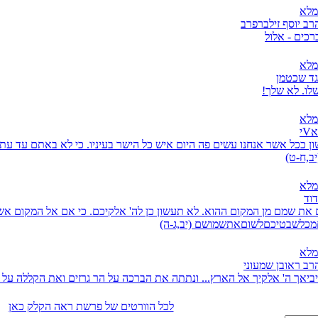
מלא
רב יוסף זילברפרב
כים - אלול
מלא
גד שכטמן
שלו. לא שלך!
מלא
י
ן ככל אשר אנחנו עשים פה היום איש כל הישר בעיניו. כי לא באתם עד עת
יב,ח-ט)
מלא
דוד
את שמם מן המקום ההוא. לא תעשון כן לה' אלקיכם. כי אם אל המקום אשר
מכלשבטיכםלשוםאתשמושם (יב,ג-ה)
מלא
רב ראובן שמעוני
 יביאך ה' אלקיך אל הארץ... ונתתה את הברכה על הר גרזים ואת הקללה על ה
לכל הוורטים של פרשת ראה הקלק כאן