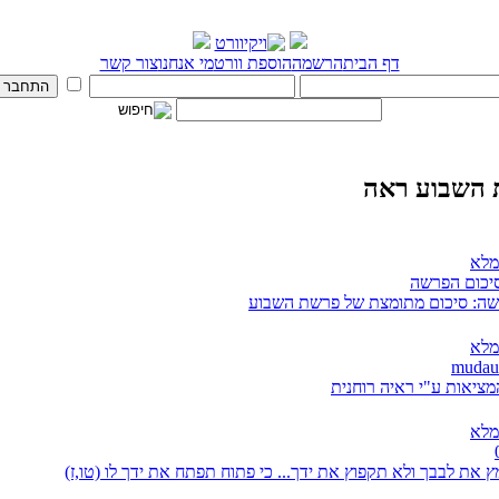
דף הבית
הרשמה
הוספת וורט
מי אנחנו
צור קשר
השבוע ראה
מלא
סיכום הפרשה
ה: סיכום מתומצת של פרשת השבוע
מלא
מציאות ע"י ראיה רוחנית
מלא
 את לבבך ולא תקפוץ את ידך... כי פתוח תפתח את ידך לו (טו,ז)