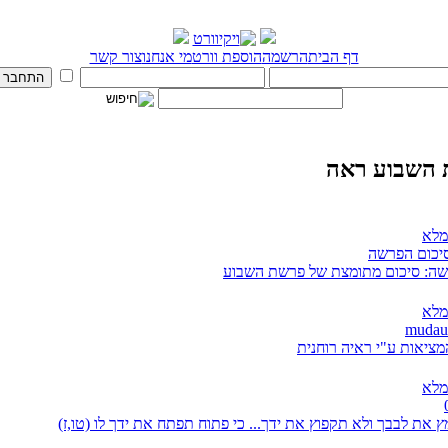
דף הבית
הרשמה
הוספת וורט
מי אנחנו
צור קשר
השבוע ראה
מלא
סיכום הפרשה
ה: סיכום מתומצת של פרשת השבוע
מלא
מציאות ע"י ראיה רוחנית
מלא
 את לבבך ולא תקפוץ את ידך... כי פתוח תפתח את ידך לו (טו,ז)