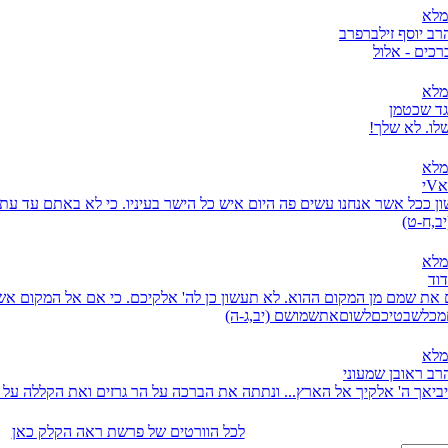
מלא
רב יוסף זילברפרב
כים - אלול
מלא
גד שכטמן
שלו. לא שלך!
מלא
י
ן ככל אשר אנחנו עשים פה היום איש כל הישר בעיניו. כי לא באתם עד עת
יב,ח-ט)
מלא
דוד
את שמם מן המקום ההוא. לא תעשון כן לה' אלקיכם. כי אם אל המקום אשר
מכלשבטיכםלשוםאתשמושם (יב,ג-ה)
מלא
רב ראובן שמעוני
 יביאך ה' אלקיך אל הארץ... ונתתה את הברכה על הר גרזים ואת הקללה על ה
לכל הוורטים של פרשת ראה הקלק כאן