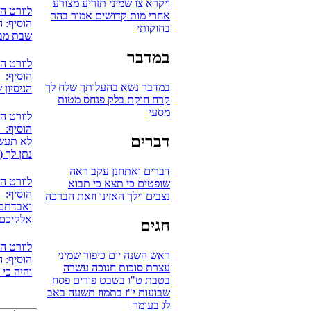
ויקרא
צו
שמיני
תזריע
מצורע
לוורט ה
אחרי מות
קדושים
אמור
בהר
הוסיף: ה
בחוקותי
שבת מבר
במדבר
לוורט ה
הוסיף: 
במדבר
נשא
בהעלותך
שלח לך
הניסיון 
קרח
חוקת
בלק
פנחס
מטות
מסעי
לוורט ה
הוסיף: אV
דברים
לא תעשו
נתן לך (
דברים
ואתחנן
עקב
ראה
לוורט ה
שופטים
כי תצא
כי תבוא
הוסיף: 
נצבים
וילך
האזינו
וזאת הברכה
ואבדתם 
אלקיכם
חגים
לוורט ה
ראש השנה
יום כיפור
שמיני
הוסיף: ה
עצרת
סוכות
חנוכה
עשרה
והיה כי
בטבת
ט"ו בשבט
פורים
פסח
שבועות
י"ז בתמוז
תשעה באב
לג בעומר