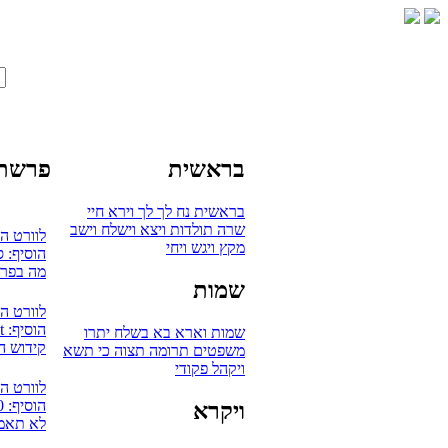
בראשית
פרשת 
בראשית
נח
לך לך
וירא
חיי
שרה
תולדות
ויצא
וישלח
וישב
לוורט ה
מקץ
ויגש
ויחי
הוסיף: 
מה בפרש
שמות
לוורט ה
הוסיף: mudaut
שמות
וארא
בא
בשלח
יתרו
קידוש ה
משפטים
תרומה
תצוה
כי תשא
ויקהל
פקודי
לוורט ה
הוסיף: 0
ויקרא
לא תאמץ