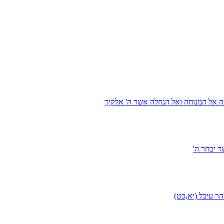
ה אל המנוחה ואל הנחלה אשר ה' אלקיך
 יבחר ה'
ר עיבל (יא,כט)